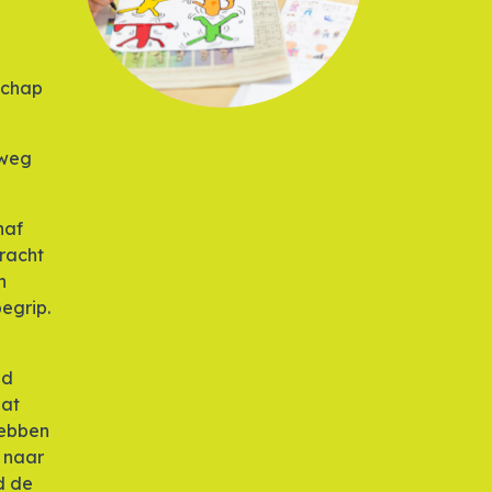
schap
 weg
naf
racht
n
begrip.
ed
dat
hebben
n naar
d de