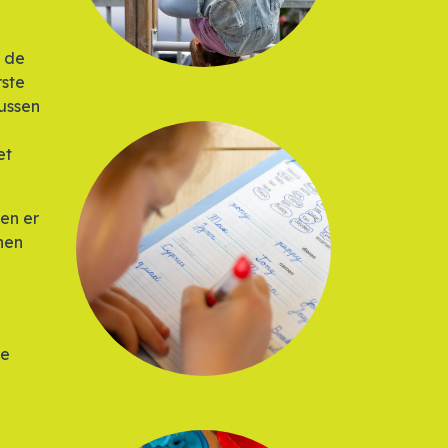
n de
rste
tussen
et
en er
nen
ge