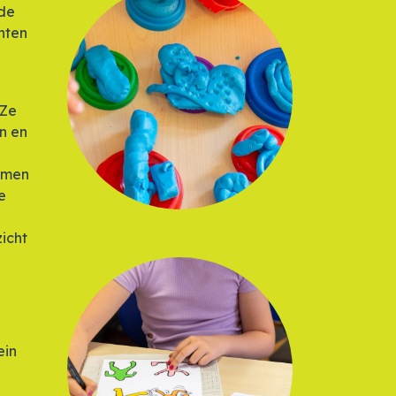
 de
enten
 Ze
en en
komen
e
icht
ein