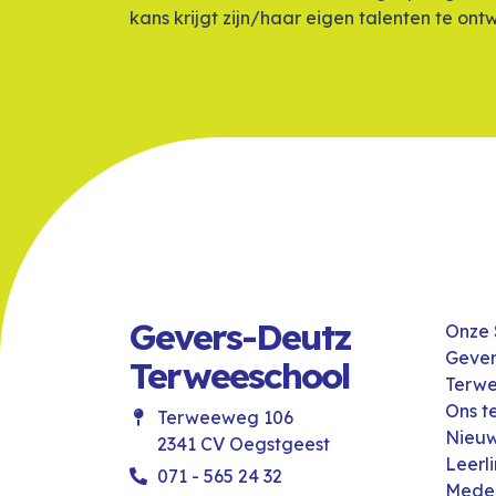
kans krijgt zijn/haar eigen talenten te ont
Gevers-Deutz
Onze 
Gever
Terweeschool
Terwe
Ons 
Terweeweg 106
Nieu
2341 CV Oegstgeest
Leerl
071 - 565 24 32
Mede