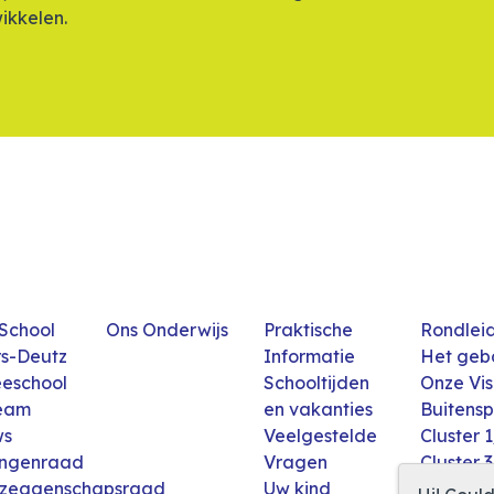
wikkelen.
School
Ons Onderwijs
Praktische
Rondlei
s-Deutz
Informatie
Het ge
eschool
Schooltijden
Onze Vis
team
en vakanties
Buitens
ws
Veelgestelde
Cluster 
ingenraad
Vragen
Cluster 
zeggenschapsraad
Uw kind
Cluster 