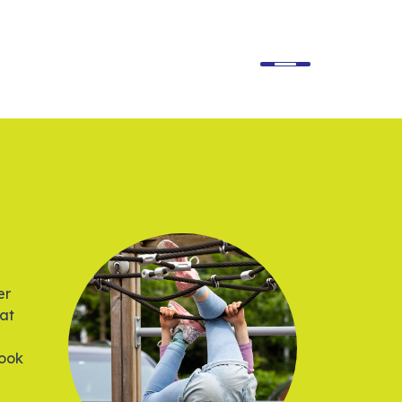
er
wat
 ook