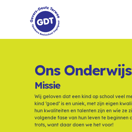
Home
Onze School
Ons Onderwijs
Ons Onderwijs
Missie
Praktische Informatie
Wij geloven dat een kind op school veel mee
kind ‘goed’ is en uniek, met zijn eigen kwa
hun kwaliteiten en talenten zijn en wíe ze 
Rondleiding
volgende fase van hun leven te beginnen als
trots, want daar doen we het voor!
Contact