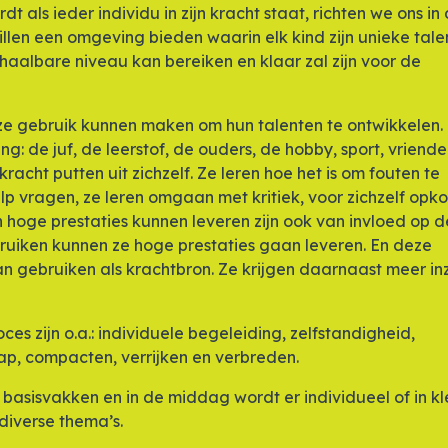
 als ieder individu in zijn kracht staat, richten we ons in
willen een omgeving bieden waarin elk kind zijn unieke tal
haalbare niveau kan bereiken en klaar zal zijn voor de
ze gebruik kunnen maken om hun talenten te ontwikkelen.
g: de juf, de leerstof, de ouders, de hobby, sport, vriend
acht putten uit zichzelf. Ze leren hoe het is om fouten te
ulp vragen, ze leren omgaan met kritiek, voor zichzelf op
en hoge prestaties kunnen leveren zijn ook van invloed op d
bruiken kunnen ze hoge prestaties gaan leveren. En deze
 gebruiken als krachtbron. Ze krijgen daarnaast meer inz
ces zijn o.a.: individuele begeleiding, zelfstandigheid,
p, compacten, verrijken en verbreden.
sisvakken en in de middag wordt er individueel of in kl
iverse thema’s.