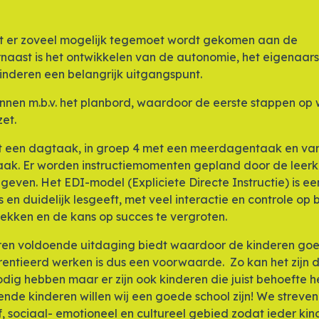
dat er zoveel mogelijk tegemoet wordt gekomen aan de
naast is het ontwikkelen van de autonomie, het eigenaar
nderen een belangrijk uitgangspunt.
annen m.b.v. het planbord, waardoor de eerste stappen op
et.
et een dagtaak, in groep 4 met een meerdagentaak en va
aak. Er worden instructiemomenten gepland door de leerk
ven. Het EDI-model (Expliciete Directe Instructie) is ee
en duidelijk lesgeeft, met veel interactie en controle op 
trekken en de kans op succes te vergroten.
eren voldoende uitdaging biedt waardoor de kinderen go
rentieerd werken is dus een voorwaarde. Zo kan het zijn 
odig hebben maar er zijn ook kinderen die juist behoefte 
ende kinderen willen wij een goede school zijn! We streve
, sociaal- emotioneel en cultureel gebied zodat ieder kin