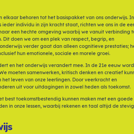
elkaar behoren tot het basispakket van ons onderwijs. I
eder individu in zijn kracht staat, richten we ons in de ee
n naar een hechte omgeving waarbij we vanuit verbinding 
. Dit doen we om een plek van respect, begrip, en
onderwijs verder gaat dan alleen cognitieve prestaties; h
clusief hun emotionele, sociale en morele groei.
ert en het onderwijs verandert mee. In de 21e eeuw word
We moeten samenwerken, kritisch denken en creatief kun
in het leven van onze leerlingen. Door veerkracht en
deren uit voor uitdagingen in zowel heden als toekomst.
 het best toekomstbestendig kunnen maken met een goede
n in onze lessen, waarbij rekenen en taal altijd de stevi
ijs