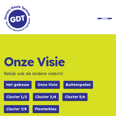
Home
Onze School
Onze Visie
Ons Onderwijs
Bekijk ook de andere video's!
Praktische Informatie
Het gebouw
Onze Visie
Buitenspelen
Cluster 1/2
Cluster 3/4
Cluster 5/6
Rondleiding
Cluster 7/8
Ploeterklas
Contact