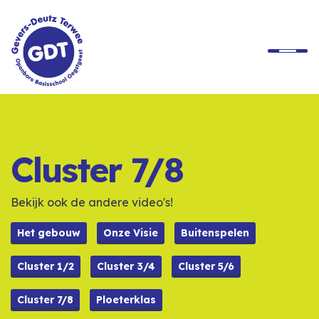
Home
Onze School
Cluster 7/8
Ons Onderwijs
Bekijk ook de andere video's!
Praktische Informatie
Het gebouw
Onze Visie
Buitenspelen
Cluster 1/2
Cluster 3/4
Cluster 5/6
Rondleiding
Cluster 7/8
Ploeterklas
Contact