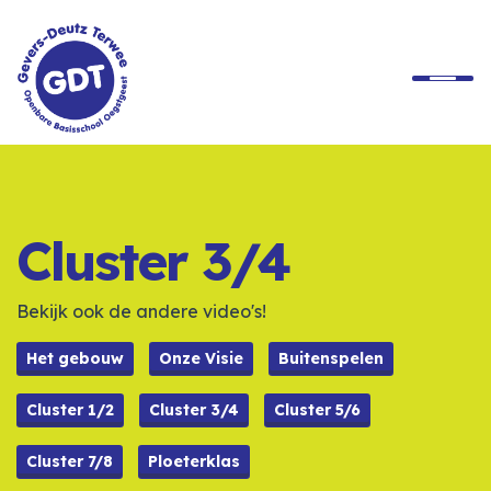
Home
Onze School
Cluster 3/4
Ons Onderwijs
Bekijk ook de andere video's!
Praktische Informatie
Het gebouw
Onze Visie
Buitenspelen
Cluster 1/2
Cluster 3/4
Cluster 5/6
Rondleiding
Cluster 7/8
Ploeterklas
Contact